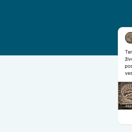
Ten
živ
pos
ves