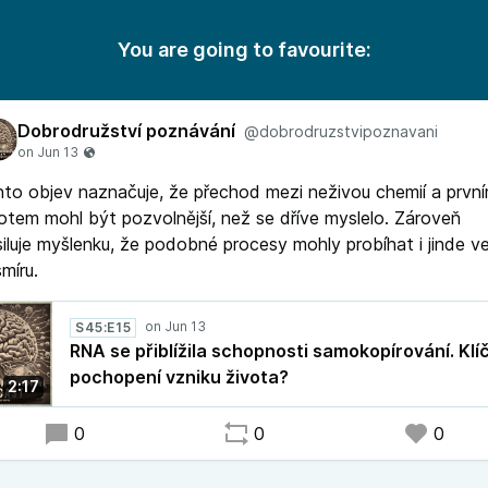
You are going to favourite:
Dobrodružství poznávání
@dobrodruzstvipoznavani
to objev naznačuje, že přechod mezi neživou chemií a prvn
otem mohl být pozvolnější, než se dříve myslelo. Zároveň
iluje myšlenku, že podobné procesy mohly probíhat i jinde v
míru.
S45:E15
RNA se přiblížila schopnosti samokopírování. Klíč
pochopení vzniku života?
2:17
0
0
0