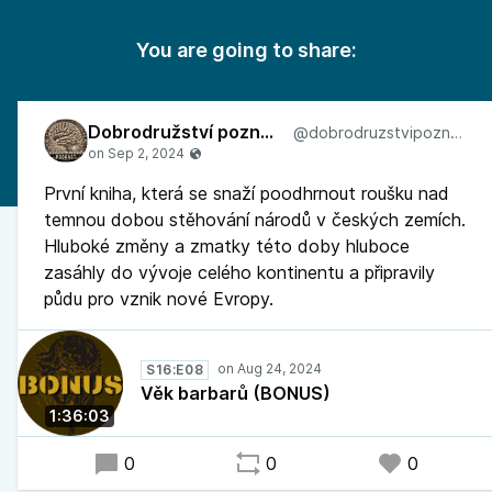
You are going to share:
Dobrodružství poznávání
@dobrodruzstvipoznavani
První kniha, která se snaží poodhrnout roušku nad
temnou dobou stěhování národů v českých zemích.
Hluboké změny a zmatky této doby hluboce
zasáhly do vývoje celého kontinentu a připravily
půdu pro vznik nové Evropy.
S16:E08
Věk barbarů (BONUS)
1:36:03
0
0
0