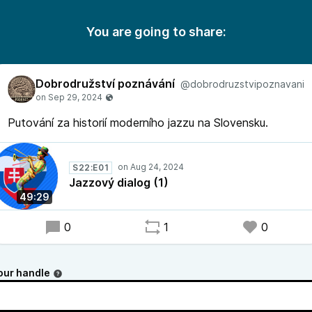
You are going to share:
Dobrodružství poznávání
@dobrodruzstvipoznavani
Putování za historií moderního jazzu na Slovensku.
S22:E01
Jazzový dialog (1)
49:29
0
1
0
our handle