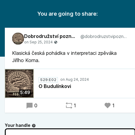
You are going to share:
Dobrodružství poznávání
@dobrodruzstvipoznavani
Klasická česká pohádka v interpretaci zpěváka
Jiřího Korna.
S29:E02
O Budulínkovi
5:49
0
1
1
Your handle