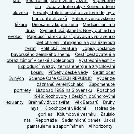
stát
Šest rostlin, které změnily svět
V pavučině
sítí
Doba z druhé ruky - Konec rudého
člověka
Předěly staletí: české a světové dějiny v
horizontech věků
Příhody venkovského
lékaře
Dinosauři v kupce sena
Medicínmani a ti
druzí
Symbiotická planeta: Nový pohled na
evoluci
Papouščí nářek a další pravdivá vyprávění o
pletichaření, inteligenci a vynalézavosti
zvířat
Politická literatura
Dopisy poslance
bavorského zemského sněmu
Čeští cestovatelé a
obraz zámoří v české společnosti
Výstřední vesmír -
Explodující hvězdy, temná energie a zrychlování
kosmu
Příběhy české vědy
Sedm dcer
Eviných
Science Café CZECH REPUBLIC
Výběr ze
záznamů veřejných akcí
Zapomenuté
portréty
Listopad 1989 na Slovensku
Rozchod
1948: Rozhovory s českými poúnorovými
exulanty
Brehmův život zvířat
Věk Barbarů
Druhy
myslí - K pochopení vědomí
Histoires de
gorilles
Kolumbové vesmíru
Zaujalo
nás
Reportáže
Sedm hříchů paměti: Jak si
pamatujeme a zapomínámeh
AI horizonty