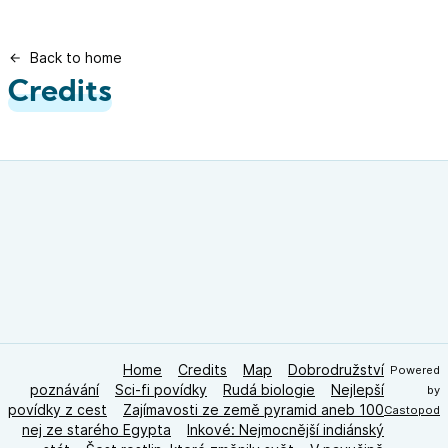
Back to home
Credits
Home
Credits
Map
Dobrodružství
Powered
poznávání
Sci-fi povídky
Rudá biologie
Nejlepší
by
povídky z cest
Zajímavosti ze země pyramid aneb 100
Castopod
nej ze starého Egypta
Inkové: Nejmocnější indiánský