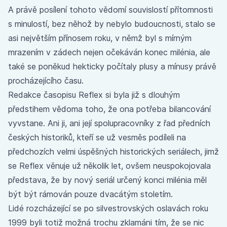
A právě posílení tohoto vědomí souvislostí přítomnosti
s minulostí, bez něhož by nebylo budoucnosti, stalo se
asi největším přínosem roku, v němž byl s mírným
mrazením v zádech nejen očekáván konec milénia, ale
také se poněkud hekticky počítaly plusy a mínusy právě
procházejícího času.
Redakce časopisu Reflex si byla již s dlouhým
předstihem vědoma toho, že ona potřeba bilancování
vyvstane. Ani ji, ani její spolupracovníky z řad předních
českých historiků, kteří se už vesměs podíleli na
předchozích velmi úspěšných historických seriálech, jimž
se Reflex věnuje už několik let, ovšem neuspokojovala
představa, že by nový seriál určený konci milénia měl
být být rámován pouze dvacátým stoletím.
Lidé rozcházející se po silvestrovských oslavách roku
1999 byli totiž možná trochu zklamáni tím, že se nic