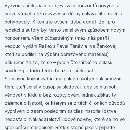
výzvou k překonání a objevování horizontů nových, a
právě v duchu této výzvy se dějiny uplývajícího milénia
pohybovaly. K tomu je ovšem třeba dodat, že i pro
redakci a autory byl tento seriál svým způsobem novým
horizontem. Všem zúčastněným (mezi něž patří i
vedoucí vydání Reflexu Pavel Taněv a Iva Žeňková,
kteří se podíleli na výběru obrazového materiálu)
děkujeme za to, že se – podle čtenářského ohlasu
soudě – podařilo tento horizont překonat.
Současné knižní vydání má pak za úkol jednak umožnit
těm, kteří seriál v časopisu sledovali, aby se mu mohli
věnovat v klidu a bez rozptylování, jednak získat ty
zájemce o historii, ke kterým se z těch či oněch důvodů
vyprávění o zatím posledním tisíciletí historie lidstva
nedostalo. Nakladatelství Lidové noviny, které se ho ve
spolupráci s časopisem Reflex stejně jako v případě