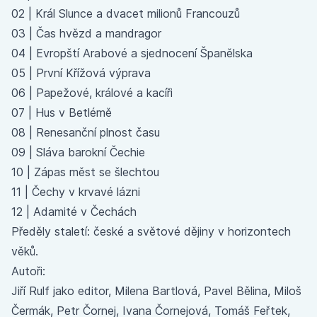
02 |
Král Slunce a dvacet milionů Francouzů
03 |
Čas hvězd a mandragor
04 |
Evropští Arabové a sjednocení Španělska
05 |
První Křížová výprava
06 |
Papežové, králové a kacíři
07 |
Hus v Betlémě
08 |
Renesanční plnost času
09 |
Sláva barokní Čechie
10 |
Zápas měst se šlechtou
11 |
Čechy v krvavé lázni
12 |
Adamité v Čechách
Předěly staletí: české a světové dějiny v horizontech
věků.
Autoři:
Jiří Rulf jako editor, Milena Bartlová, Pavel Bělina, Miloš
Čermák, Petr Čornej, Ivana Čornejová, Tomáš Feřtek,