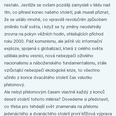
nestalo. Jestliže se ovšem později zamysleli v klidu nad
tím, co přinesl konec našeho století, pak museli přiznat,
že se událo mnohé, co vpravdě revolučním způsobem
změnilo tvář světa, i když se ty změny neodehrály
zrovna na pokyn věžních hodin, ohlašujících příchod
roku 2000. Pád komunismu, ale ještě víc informační
exploze, spojená s globalizací, která z celého světa
udělala jednu vesnici, nová nebezpečí oživlého
nacionalismu a náboženského fundamentalismu, stále
vzrůstající nebezpečí ekologické krize, to všechno
učinilo z konce dvacátého století čas vskutku
přelomový.
Ale nebyl přelomovým časem vlastně každý z konců
deseti století tohoto milénia? Dovedeme si představit,
co třeba pro tehdejší svět znamenala na přelomu
jedenáctého a dvanáctého století první křížová výprava