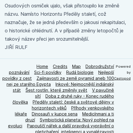
Osudových osmiček ujalo, však přistoupilo ke změně
názvu. Namísto Horizontu Předěly staletí, což
naznačuje, že se jedná především o jakousi rekapitulaci,
o historické ohlédnutí. A v případě změny letopočtů je
takový název přeci jen srozumitelnější.
JIŘÍ RULF
Home
Credits
Map
Dobrodružství
Powered
poznávání
Sci-fi povídky
Rudá biologie
Nejlepší
by
povídky z cest
Zajímavosti ze země pyramid aneb 100
Castopod
nej ze starého Egypta
Inkové: Nejmocnější indiánský
stát
Šest rostlin, které změnily svět
V pavučině
sítí
Doba z druhé ruky - Konec rudého
člověka
Předěly staletí: české a světové dějiny v
horizontech věků
Příhody venkovského
lékaře
Dinosauři v kupce sena
Medicínmani a ti
druzí
Symbiotická planeta: Nový pohled na
evoluci
Papouščí nářek a další pravdivá vyprávění o
pletichaření, inteligenci a vynalézavosti