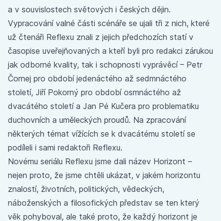
a v souvislostech světových i českých dějin.
Vypracování valné části scénáře se ujali tři z nich, které
už čtenáři Reflexu znali z jejich předchozích statí v
časopise uveřejňovaných a kteří byli pro redakci zárukou
jak odborné kvality, tak i schopnosti vyprávěcí – Petr
Čornej pro období jedenáctého až sedmnáctého
století, Jiří Pokorný pro období osmnáctého až
dvacátého století a Jan Pé Kučera pro problematiku
duchovních a uměleckých proudů. Na zpracování
některých témat vížících se k dvacátému století se
podíleli i sami redaktoři Reflexu.
Novému seriálu Reflexu jsme dali název Horizont –
nejen proto, že jsme chtěli ukázat, v jakém horizontu
znalostí, životních, politických, vědeckých,
náboženských a filosofických představ se ten který
věk pohyboval, ale také proto, že každý horizont je