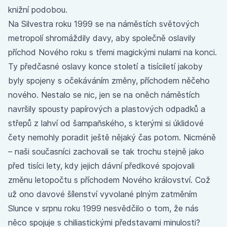
knižní podobou.
Na Silvestra roku 1999 se na náměstích světových
metropolí shromáždily davy, aby společně oslavily
příchod Nového roku s třemi magickými nulami na konci.
Ty předčasné oslavy konce století a tisíciletí jakoby
byly spojeny s očekáváním změny, příchodem něčeho
nového. Nestalo se nic, jen se na oněch náměstích
navršily spousty papírových a plastových odpadků a
střepů z lahví od šampaňského, s kterými si úklidové
čety nemohly poradit ještě nějaký čas potom. Nicméně
– naši současníci zachovali se tak trochu stejně jako
před tisíci lety, kdy jejich dávní předkové spojovali
změnu letopočtu s příchodem Nového království. Což
už ono davové šílenství vyvolané plným zatměním
Slunce v srpnu roku 1999 nesvědčilo o tom, že nás
něco spojuje s chiliastickými představami minulosti?