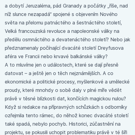
a dobytí Jeruzaléma, pád Granady a počátky „říše, nad
níž slunce nezapadá“ spojené s objevením Nového
světa na přelomu patnáctého a šestnáctého století,
Velká francouzská revoluce a napoleonské války na
předělu osmnáctého a devatenáctého století? Nebo jak
předznamenaly počínající dvacáté století Dreyfusova
aféra ve Francii nebo krvavé balkánské války?
A to mluvíme jen o událostech, které se dají přesně
datovat – a ještě jen o těch nejznámějších. A co
ekonomické a politické procesy, myšlenkové a umělecké
proudy, které mnohdy o sobě daly v plné míře vědět
právě v těsné blízkosti dat, končících magickou nulou?
Když si redakce na přípravných schůzkách s odborníky
ozřejmila tento rámec, do něhož konec dvacáté století
také spadá, nebylo pochyb. Historici, zúčastnění na
projektu, se pokusili uchopit problematiku právě v té šíři