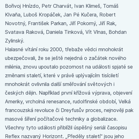
Bořivoj Hnízdo, Petr Charvát, Ivan Klimeš, Tomáš
Klvaňa, Luboš Kropáček, Jan Pé Kučera, Robert
Novotný, František Parkan, Jiří Pokorný, Jiří Rak,
Svatava Raková, Daniela Tinková, Vít Vlnas, Bohdan
Zylinský.
Halasné vítání roku 2000, třebaže vědci mnohokrát
ubezpečovali, že se ještě nejedná o začátek nového
milénia, znovu upoutalo pozornost na události spjaté se
změnami staletí, které v právě uplývajícím tisíciletí
mnohokrát ovlivnila další směřování světových i
českých dějin. Například první křížová výprava, objevení
Ameriky, vrcholná renesance, rudolfinské období, Velká
francouzská revoluce či Dreyfusův proces, nejnověji pak
masové šíření počítačové techniky a globalizace.
Všechny tyto události přiblížil úspěšný seriál časopisu
Reflex nazvaný Horizont. „Předěly staletí“ jsou jeho