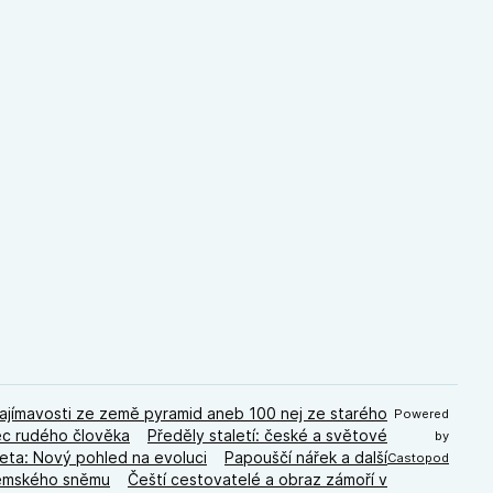
ajímavosti ze země pyramid aneb 100 nej ze starého
Powered
ec rudého člověka
Předěly staletí: české a světové
by
eta: Nový pohled na evoluci
Papouščí nářek a další
Castopod
zemského sněmu
Čeští cestovatelé a obraz zámoří v