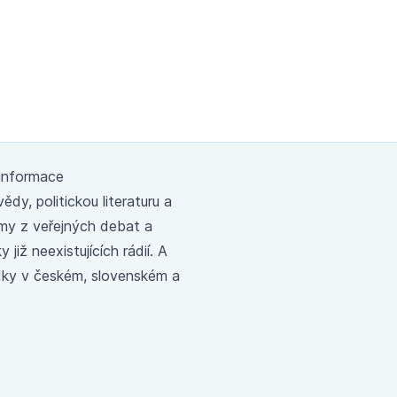
 informace
dy, politickou literaturu a
amy z veřejných debat a
již neexistujících rádií. A
ádky v českém, slovenském a