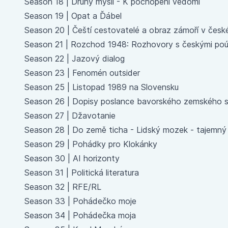
Season 18 |
Druhy myslí - K pochopení vědomí
Season 19 |
Opat a Ďábel
Season 20 |
Čeští cestovatelé a obraz zámoří v česk
Season 21 |
Rozchod 1948: Rozhovory s českými poú
Season 22 |
Jazový dialog
Season 23 |
Fenomén outsider
Season 25 |
Listopad 1989 na Slovensku
Season 26 |
Dopisy poslance bavorského zemského 
Season 27 |
Džavotanie
Season 28 |
Do země ticha - Lidský mozek - tajemný 
Season 29 |
Pohádky pro Klokánky
Season 30 |
AI horizonty
Season 31 |
Politická literatura
Season 32 |
RFE/RL
Season 33 |
Pohádečko moje
Season 34 |
Pohádečka moja