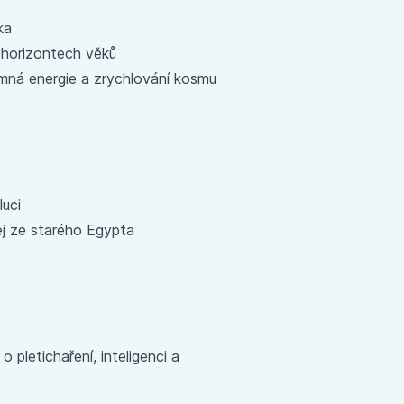
ka
v horizontech věků
emná energie a zrychlování kosmu
uci
j ze starého Egypta
 pletichaření, inteligenci a