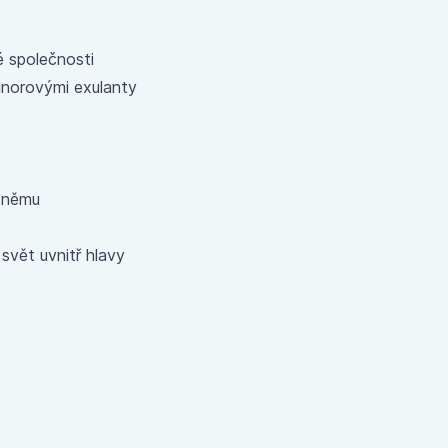
é společnosti
norovými exulanty
sněmu
svět uvnitř hlavy