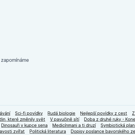
a zapomínáme
ávání
Sci-fi povídky
Rudá biologie
Nejlepší povídky z cest
Z
tlin, které změnily svět
V pavučině sítí
Doba z druhé ruky - Kon
Dinosauři v kupce sena
Medicínmani a ti druzí
Symbiotická plan
avosti zvířat
Politická literatura
Dopisy poslance bavorského 