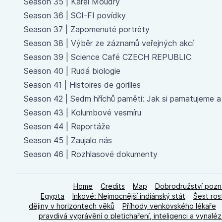
Season 35 |
Karel Moudrý
Season 36 |
SCI-FI povídky
Season 37 |
Zapomenuté portréty
Season 38 |
Výběr ze záznamů veřejných akcí
Season 39 |
Science Café CZECH REPUBLIC
Season 40 |
Rudá biologie
Season 41 |
Histoires de gorilles
Season 42 |
Sedm hříchů paměti: Jak si pamatujeme 
Season 43 |
Kolumbové vesmíru
Season 44 |
Reportáže
Season 45 |
Zaujalo nás
Season 46 |
Rozhlasové dokumenty
Home
Credits
Map
Dobrodružství pozn
Egypta
Inkové: Nejmocnější indiánský stát
Šest ros
dějiny v horizontech věků
Příhody venkovského lékaře
pravdivá vyprávění o pletichaření, inteligenci a vynaléz