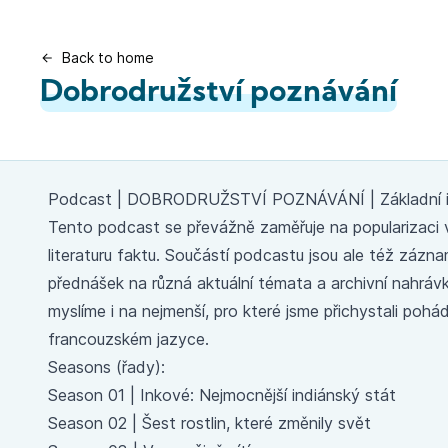
Back to home
Dobrodružství poznávání
Podcast |
DOBRODRUŽSTVÍ POZNÁVÁNÍ
| Základní
Tento podcast se převážně zaměřuje na popularizaci vě
literaturu faktu. Součástí podcastu jsou ale též zázn
přednášek na různá aktuální témata a archivní nahrávky 
myslíme i na nejmenší, pro které jsme přichystali poh
francouzském jazyce.
Seasons (řady):
Season 01 |
Inkové: Nejmocnější indiánský stát
Season 02 |
Šest rostlin, které změnily svět