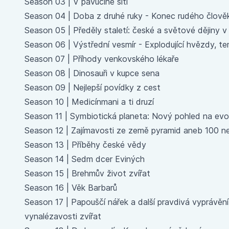
Season 03 |
V pavučině sítí
Season 04 |
Doba z druhé ruky - Konec rudého člově
Season 05 |
Předěly staletí: české a světové dějiny 
Season 06 |
Výstřední vesmír - Explodující hvězdy, t
Season 07 |
Příhody venkovského lékaře
Season 08 |
Dinosauři v kupce sena
Season 09 |
Nejlepší povídky z cest
Season 10 |
Medicínmani a ti druzí
Season 11 |
Symbiotická planeta: Nový pohled na evol
Season 12 |
Zajímavosti ze země pyramid aneb 100 ne
Season 13 |
Příběhy české vědy
Season 14 |
Sedm dcer Eviných
Season 15 |
Brehmův život zvířat
Season 16 |
Věk Barbarů
Season 17 |
Papouščí nářek a další pravdivá vyprávění o
vynalézavosti zvířat