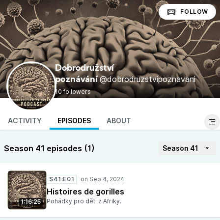
FOLLOW
Dobrodružství
@dobrodruzstvipoznavani
poznávání
10 followers
ACTIVITY
EPISODES
ABOUT
Season 41 episodes (1)
Season 41
S41:E01
Histoires de gorilles
Pohádky pro děti z Afriky.
1:16:25