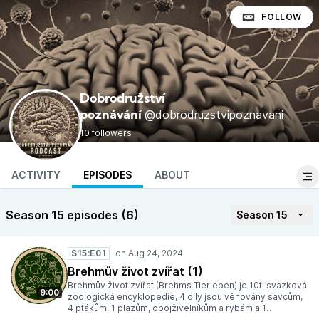
FOLLOW
Dobrodružství
@dobrodruzstvipoznavani
poznávání
10 followers
ACTIVITY
EPISODES
ABOUT
Season 15 episodes (6)
Season 15
S15:E01
Brehmův život zvířat (1)
Brehmův život zvířat (Brehms Tierleben) je 10ti svazková
9:00
zoologická encyklopedie, 4 díly jsou věnovány savcům,
4 ptákům, 1 plazům, obojživelníkům a rybám a 1