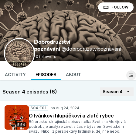
FOLLOW
Dobrodružství
@dobrodruzstvipoznavani
poznávání
10 followers
ACTIVITY
EPISODES
ABOUT
Season 4 episodes (6)
Season 4
S04:E01
O Ivánkovi hlupáčkovi a zlaté rybce
Bělorusko-ukrajinská spisovatelka Světlana Alexijevič
5:54
podrobuje analýze život a čas v bývalém Sovětském
svazu. Nikoli z perspektivy hrdinské, dějinné nebo