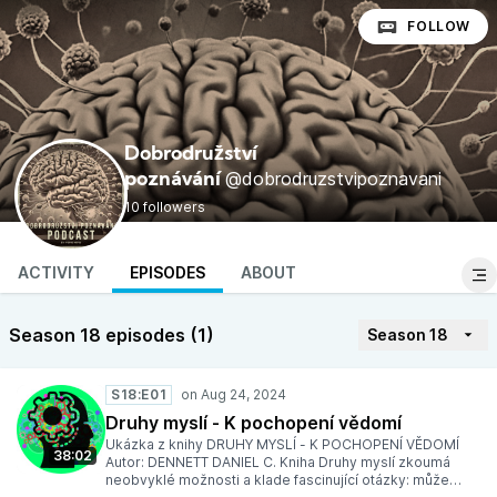
FOLLOW
Dobrodružství
@dobrodruzstvipoznavani
poznávání
10 followers
ACTIVITY
EPISODES
ABOUT
Season 18 episodes (1)
Season 18
S18:E01
Druhy myslí - K pochopení vědomí
Ukázka z knihy DRUHY MYSLÍ - K POCHOPENÍ VĚDOMÍ
38:02
Autor: DENNETT DANIEL C. Kniha Druhy myslí zkoumá
neobvyklé možnosti a klade fascinující otázky: může