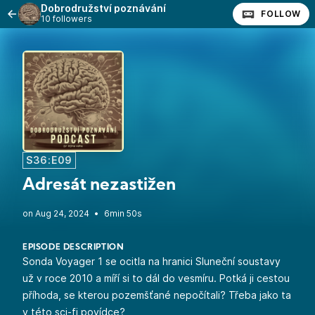
Dobrodružství poznávání
FOLLOW
10 followers
S36:E09
Adresát nezastižen
•
6min 50s
EPISODE DESCRIPTION
Sonda Voyager 1 se ocitla na hranici Sluneční soustavy
už v roce 2010 a míří si to dál do vesmíru. Potká ji cestou
příhoda, se kterou pozemšťané nepočítali? Třeba jako ta
v této sci-fi povídce?