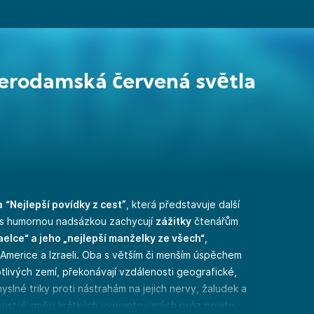
rodamská červená světla
a
“Nejlepší povídky z cest”
, která představuje další
 s humornou nadsázkou zachycují
zážitky
čtenářům
elce“ a jeho „nejlepší manželky ze všech“
,
Americe a Izraeli. Oba s větším či menším úspěchem
tlivých zemí, překonávají vzdálenosti geografické,
myslné triky proti nástrahám na jejich nervy, žaludek a
pestré směsi krátkých vypointovaných próz pojato