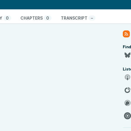
oporučit.
ann. Za 2. světové války byl internován v táborech
Y
0
CHAPTERS
0
TRANSCRIPT
–
kem z transportu do koncentračního tábora Sobibor.
kde studoval dějiny umění a psal humoristické
 z Maďarska do Izraele a změnil si jméno. Začal psát
mi a psal prózu, divadelní hry a filmové scénáře.
Fin
dočkaly v německy mluvících zemích. Izrael opustil v
 do Švýcarska. Tam zemřel roku 2005, jeho ostatky
e byl pohřben na Trumpeldorově hřbitově.
List
 epizod najdete na naší stránce věnované