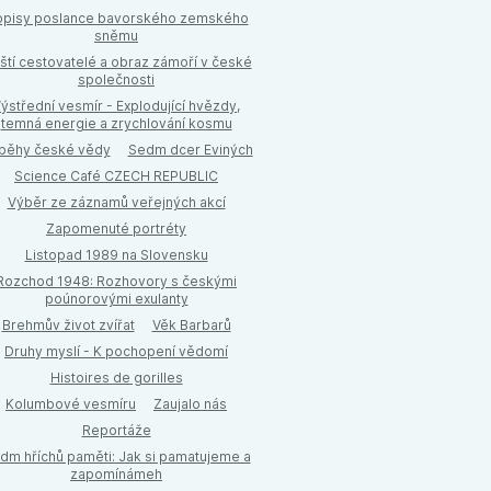
pisy poslance bavorského zemského
sněmu
ští cestovatelé a obraz zámoří v české
společnosti
ýstřední vesmír - Explodující hvězdy,
temná energie a zrychlování kosmu
íběhy české vědy
Sedm dcer Eviných
Science Café CZECH REPUBLIC
Výběr ze záznamů veřejných akcí
Zapomenuté portréty
Listopad 1989 na Slovensku
Rozchod 1948: Rozhovory s českými
poúnorovými exulanty
Brehmův život zvířat
Věk Barbarů
Druhy myslí - K pochopení vědomí
Histoires de gorilles
Kolumbové vesmíru
Zaujalo nás
Reportáže
dm hříchů paměti: Jak si pamatujeme a
zapomínámeh