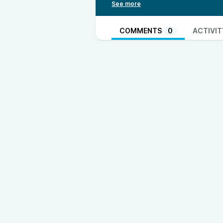
jako zábavná lapálie, již lze jen d
Ephraim Kishon
(אפרים קישון) se narodil se v Budapešti v židovské rodině, jeho
původní jméno bylo Ferenc Hoffm
COMMENTS
0
ACTIVIT
nucených prací, zachránil se útě
Po válce se vrátil do Budapešti, 
divadelní hry. V roce 1949 odešel
hebrejsky, spolupracoval s novina
Největšího úspěchu se jeho knihy 
roce 1981, kdy se přestěhoval se
byly převezeny do Tel Avivu, kd
Seznam všech dosavadních řad a
podcastu
.