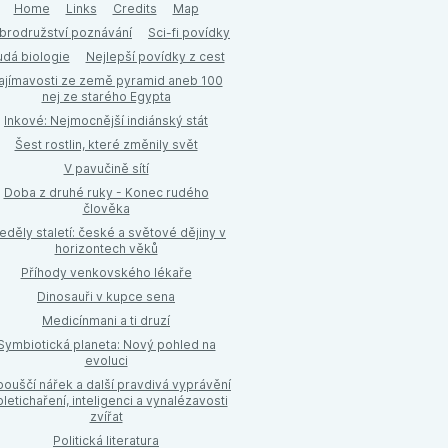
Home
Links
Credits
Map
brodružství poznávání
Sci-fi povídky
udá biologie
Nejlepší povídky z cest
ajímavosti ze země pyramid aneb 100
nej ze starého Egypta
Inkové: Nejmocnější indiánský stát
Šest rostlin, které změnily svět
V pavučině sítí
Doba z druhé ruky - Konec rudého
člověka
eděly staletí: české a světové dějiny v
horizontech věků
Příhody venkovského lékaře
Dinosauři v kupce sena
Medicínmani a ti druzí
Symbiotická planeta: Nový pohled na
evoluci
ouščí nářek a další pravdivá vyprávění
pletichaření, inteligenci a vynalézavosti
zvířat
Politická literatura