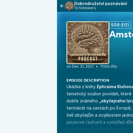
Dobrodružství poznávání
10 followers
S09:E01
Amste
•
11min 25s
EPISODE DESCRIPTION
Ukázka z knihy
Ephraima Kishon
tematický soubor povídek, které
dobře známého
„obyčejného Izra
tentokrát na cestách po Evropě, 
čelí obyčejům a zvyklostem jedno
jazykové i kulturní a vymýšlejí dů
peněženky. Cestování je v této 