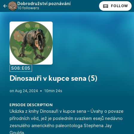
Dobrodružství poznávání
FOLLOW
10 followers
S08:E05
Dinosauři v kupce sena (5)
•
10min 24s
EPISODE DESCRIPTION
Ukázka z knihy
Dinosauři v kupce sena – Úvahy o povaze
přírodních věd
, jež je posledním svazkem esejů nedávno
zesnulého amerického paleontologa
Stephena Jay
Goulda
.