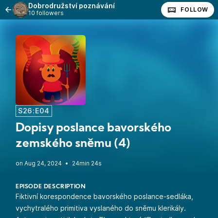
Dobrodružství poznávání
FOLLOW
10 followers
S26:E04
Dopisy poslance bavorského
zemského sněmu (4)
•
24min 24s
EPISODE DESCRIPTION
Fiktivní korespondence bavorského poslance-sedláka,
vychytralého primitiva vyslaného do sněmu klerikály.