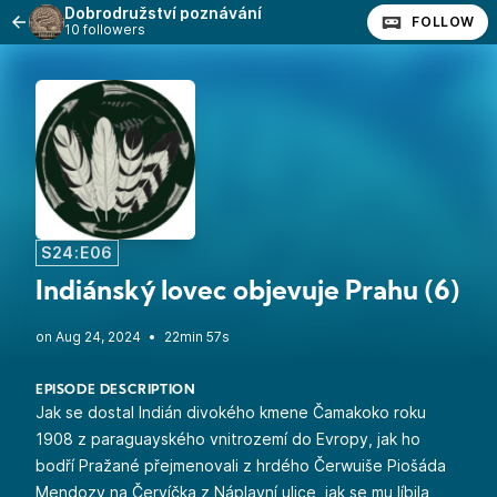
Dobrodružství poznávání
FOLLOW
10 followers
S24:E06
Indiánský lovec objevuje Prahu (6)
•
22min 57s
EPISODE DESCRIPTION
Jak se dostal Indián divokého kmene Čamakoko roku
1908 z paraguayského vnitrozemí do Evropy, jak ho
bodří Pražané přejmenovali z hrdého Čerwuiše Piošáda
Mendozy na Červíčka z Náplavní ulice, jak se mu líbila