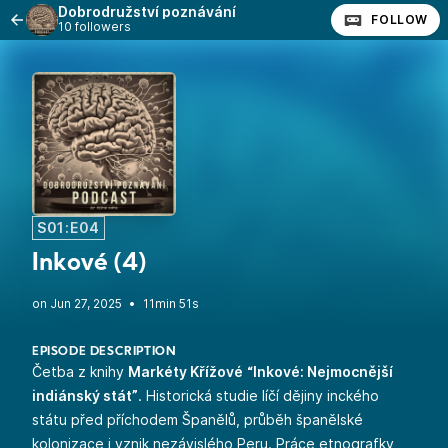
Dobrodružství poznávání
FOLLOW
10 followers
S01:E04
Inkové (4)
•
11min 51s
EPISODE DESCRIPTION
Četba z knihy
Markéty Křížové
“Inkové: Nejmocnější
indiánský stát”
. Historická studie líčí dějiny inckého
státu před příchodem Španělů, průběh španělské
kolonizace i vznik nezávislého Peru. Práce etnografky