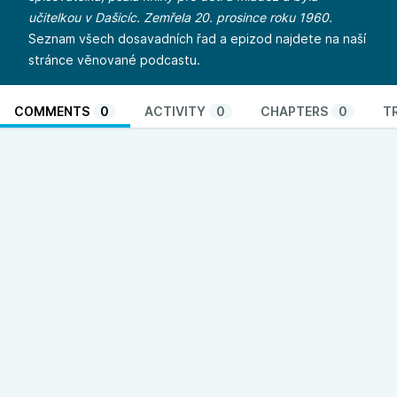
učitelkou v Dašicíc. Zemřela 20. prosince roku 1960.
Seznam všech dosavadních řad a epizod najdete na naší
stránce věnované
podcastu
.
COMMENTS
0
ACTIVITY
0
CHAPTERS
0
T