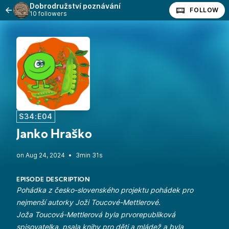
Dobrodružství poznávání
FOLLOW
10 followers
S34:E04
Janko Hraško
•
3min 31s
EPISODE DESCRIPTION
Pohádka z česko-slovenského projektu pohádek pro
nejmenší autorky Joži Toucové-Mettlerové.
Joža Toucová-Mettlerová byla prvorepubliková
spisovatelka, psala knihy pro děti a mládež a byla