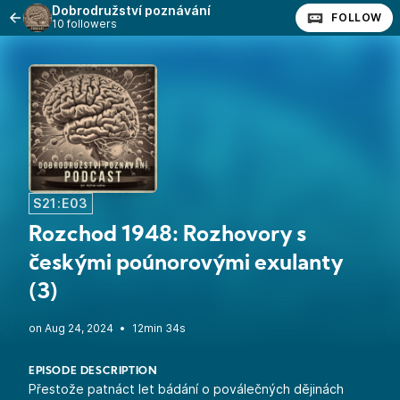
Dobrodružství poznávání
FOLLOW
10 followers
S21:E03
Rozchod 1948: Rozhovory s
českými poúnorovými exulanty
(3)
•
12min 34s
EPISODE DESCRIPTION
Přestože patnáct let bádání o poválečných dějinách