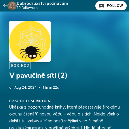
Dobrodružství poznávání
FOLLOW
10 followers
S03:E02
V pavučině sítí (2)
•
11min 22s
EPISODE DESCRIPTION
Ukázka z pozoruhodné knihy, která představuje širokému
okruhu čtenářů novou vědu – vědu o sítích. Nejde však o
další titul zabývající se nejrůznějšími více či méně
praktickými aspekty počítačových sítí. Hledá obecné