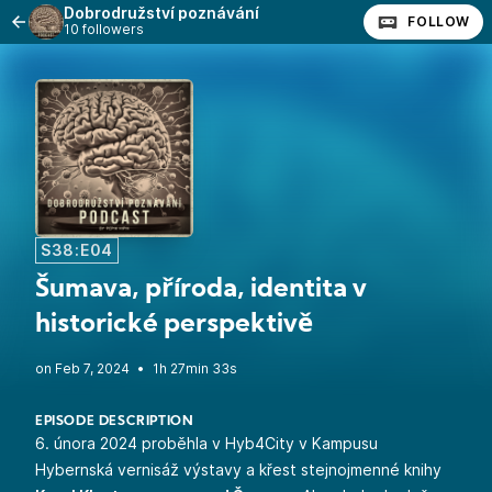
Dobrodružství poznávání
FOLLOW
10 followers
S38:E04
Šumava, příroda, identita v
historické perspektivě
•
1h 27min 33s
EPISODE DESCRIPTION
6. února 2024 proběhla v Hyb4City v Kampusu
Hybernská
vernisáž výstavy a křest stejnojmenné knihy