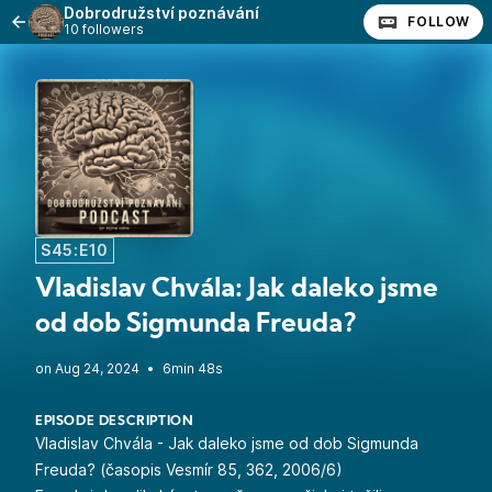
Dobrodružství poznávání
FOLLOW
10 followers
S45:E10
Vladislav Chvála: Jak daleko jsme
od dob Sigmunda Freuda?
•
6min 48s
EPISODE DESCRIPTION
Vladislav Chvála
-
Jak daleko jsme od dob Sigmunda
Freuda?
(časopis Vesmír 85, 362,
2006/6
)