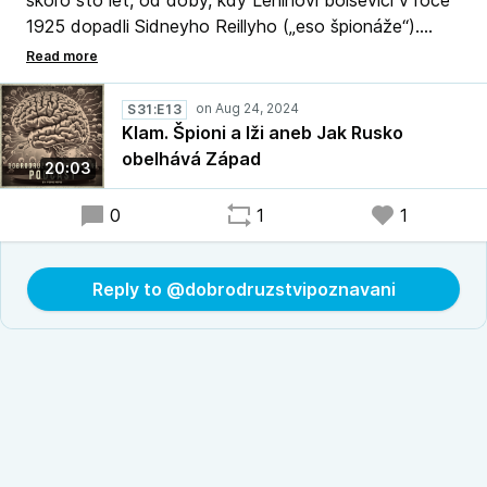
skoro sto let, od doby, kdy Leninovi bolševici v roce
1925 dopadli Sidneyho Reillyho („eso špionáže“).
Tento stav trval i v roce 2010, jak dokazuje případ
Anny Chapmanové („rudovlásky pod postelí“),
deportované tehdy z USA.
S31:E13
Klam. Špioni a lži aneb Jak Rusko
obelhává Západ
20:03
0
1
1
Reply to @dobrodruzstvipoznavani