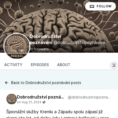
FOLLOW
Dobrodružství
@dobrodruzstvipoznavani
poznávání
10 followers
ACTIVITY
EPISODES
ABOUT
Back to Dobrodružství poznávání posts
Dobrodružství poznávání
@dobrodruzstvipoznavani
Špionážní služby Kremlu a Západu spolu zápasí již