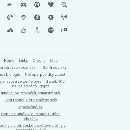
Home
Links
Credits
Map
brodružství poznávání
Sci-fi povídky
udá biologie
Nejlepší povídky z cest
ajímavosti ze země pyramid aneb 100
nej ze starého Egypta
Inkové: Nejmocnější indiánský stát
Šest rostlin, které změnily svět
V pavučině sítí
Doba z druhé ruky - Konec rudého
člověka
eděly staletí: české a světové dějiny v