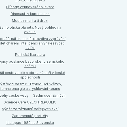
horizontech věků
Příhody venkovského lékaře
Dinosauři v kupce sena
Medicínmani a ti druzí
Symbiotická planeta: Nový pohled na
evoluci
ouščí nářek a další pravdivá vyprávění
pletichaření, inteligenci a vynalézavosti
zvířat
Politická literatura
pisy poslance bavorského zemského
sněmu
ští cestovatelé a obraz zámoří v české
společnosti
ýstřední vesmír - Explodující hvězdy,
temná energie a zrychlování kosmu
íběhy české vědy
Sedm dcer Eviných
Science Café CZECH REPUBLIC
Výběr ze záznamů veřejných akcí
Zapomenuté portréty
Listopad 1989 na Slovensku