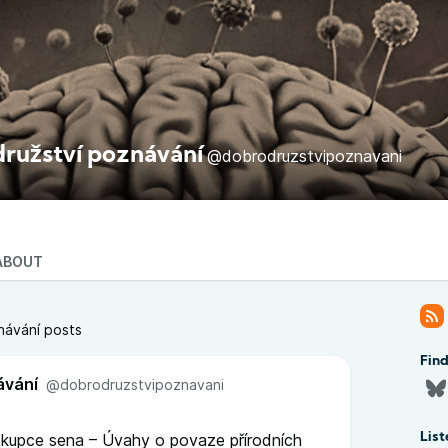
ružství poznávání
@dobrodruzstvipoznavani
ABOUT
návání posts
Fin
ávání
@dobrodruzstvipoznavani
 kupce sena – Úvahy o povaze přírodních
List