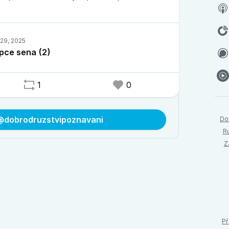
upce sena (2)
1
0
 @dobrodruzstvipoznavani
Do
R
Z
Př